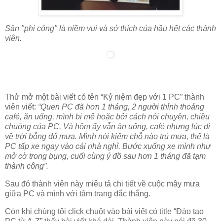
Săn "phi công" là niềm vui và sở thích của hầu hết các thành
viên.
Thử mở một bài viết có tên “Kỷ niệm đẹp với 1 PC” thành
viên viết:
“Quen PC đã hơn 1 tháng, 2 người thỉnh thoảng
café, ăn uống, mình bị mê hoặc bởi cách nói chuyện, chiều
chuộng của PC. Và hôm ấy vẫn ăn uống, café nhưng lúc đi
về trời bỗng đổ mưa. Mình nói kiếm chỗ nào trú mưa, thế là
PC tấp xe ngay vào cái nhà nghỉ. Bước xuống xe mình như
mở cờ trong bụng, cuối cùng ý đồ sau hơn 1 tháng đã tạm
thành công”.
Sau đó thành viên này miêu tả chi tiết về cuộc mây mưa
giữa PC và mình với tâm trạng đắc thắng.
Còn khi chúng tôi click chuột vào bài viết có title “Đào tạo