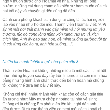
ngỏ ý muốn được chở Hoamai về nhà. Những lời ong
bướm, những cái đụng chạm đã khiến sự ham muốn của cả
hai trỗi dậy và chuyện gì đến cũng đã đến.
Cánh cửa phòng khách sạn đóng lại cũng là lúc hai người
lao vào nhau như hổ đói mồi. Thành viên Hoamai viết:
“Anh
ấy hít một hơi thật mạnh vào gáy mình và nói những lời yêu
thương, lúc đó trong lòng mình xốn xang, rạo ực và kích
thích lắm. Anh ấy bạo dạn hơn, đè mình xuống giường rồi từ
từ cởi từng cúc áo ra, anh hôn xuống….”.
Nhiều hình ảnh "chân thực" như phim cấp 3.
Thành viên Hoamai không những miêu tả một cách tỉ mỉ hệt
như những truyện sex đầy rẫy trên Internet mà còn minh họa
bằng những hình ảnh chân thực đến bệnh hoạn mà chúng
tôi không thể đưa lên bài viết này.
Không chỉ thế, nhiều thành viên khác còn có cách giật title
ấn tượng như: Mây mưa chớp nhoáng tại nhà vệ sinh;
Chồng ơi là chồng; Em phát điên lên khi nghĩ đến anh…
đều được tất cả các thành viên coment một cách khoái chí.