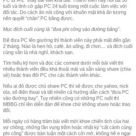
PC từ A-Z” thấy bài viết khá dài. Thành viên này nói đã 30
tuổi và tình cờ gặp PC 24 tuổi trong một cuộc làm việc với
đối tác. Do cách ăn nói cộng với khuôn mặt khá ấn tượng
nên quyết “chăn” PC bằng được.
Mục đích cuối cùng là "đưa phi công vào đường băng".
Để đưa PC lên giường thì thành viên này phải mất đến gần
2 tháng. Nào là hẹn hò, café, ăn uống, đi chơi… và đích cuối
cùng vẫn là nhà nghỉ, khách sạn.
Tìm hiểu kỹ hơn và đọc các coment dưới mỗi bài viết thì
nhiều thành viên đều khá thoải mái và sẵn sàng share (chia
sẻ) hoặc trao đổi PC cho các thành viên khác.
Nếu ai đó được chủ share PC thì sẽ được cho yahoo, nick
ola, số điện thoại và tất nhiên cả hướng dẫn cách “đưa PC
vào đường bay”. Tuy nhiên cũng có những PC ruột thì
MBBG chỉ lên diễn đàn để khoe chứ không share hoặc trao
đổi.
Mỗi ngày có hàng trăm bài viết mới khoe chiến tích của hai
vợ chồng, những lần vụng trộm hoặc nhật ký “cất cánh cùng
phi công” được bàn luận một cách cởi mở, không hề e ngại