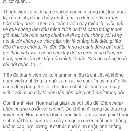
ở, cơ quan…
Thành viên có nick name voikoimummin trong một loạt nhật
ký của mình, đáng chú ý nhất là bài có tiêu đề
"Đêm 'tân
hôn' đáng nhớ"
. Theo đó, thành viên này miêu tả:
“Hồi mới
về quê chồng làm dâu mình thích nhất là cảnh trăng thanh
gió mát. Một hôm đang chuẩn bị đi ngủ thì chồng vội vàng
nói đi với chồng có việc gấp, vậy là chẳng biết điều gì lẽo
đẽo đi theo chồng. Ra đến đầu làng là cánh đồng bát ngát,
gió thổi mát rượi, chồng cầm tay dắt ra giữa cánh đồng rồi
bỗng nhiêm ôm ghì lấy, hôn mình tới tấp. Sau đó chồng từ từ
cởi hết quần áo…”.
Tiếp đó thành viên voikoimummin miêu tả chi tiết và không
quên viết ra những từ ngữ cảm xúc về cuộc “mây mưa” giữa
cánh đồng làng. Kết lại cho đoạn nhật ký, thành viên này
viết:
“Với mình đây là đêm tân hôn đáng nhớ nhất trong đời”.
Còn thành viên Hoamai lại giật title với tiêu đề
“Đêm hạnh
phúc nhưng có lỗi với chồng”.
Do chồng đi công tác thường
xuyên nên Hoamai khá thiếu thốn tình cảm và trong một buổi
sinh nhật bạn, thành viên này đã quen được một anh chàng
khá to cao, lực lưỡng. Kết thúc buổi sinh nhật, anh chàng