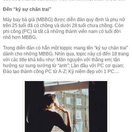
Đến “ký sự chăn trai”
Máy bay bà già (MBBG) được diễn đàn quy định là phụ nữ
trên 25 tuổi đã có chồng và dưới 28 tuổi chưa chồng. Còn
phi công (PC) là tất cả những thành viên nam có tuổi đời
nhỏ hơn MBBG.
Trong diễn đàn có hẳn một toppic mang tên “ký sự chăn trai”
dành cho những MBBG. Nhìn qua, topic này có đến 18 trang
với các title khá kêu như: Mãn nguyện với thằng em; tận
hưởng sự sung sướng từ “anh”; Lần đầu với PC cơ quan;
Đào tạo thành công PC từ A-Z; Kỷ niệm đẹp với 1 PC…