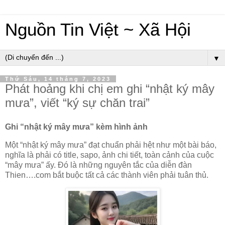
Nguồn Tin Việt ~ Xã Hội
▼
Thứ Sáu, 14 tháng 7, 2023
Phát hoảng khi chị em ghi “nhật ký mây
mưa”, viết “ký sự chăn trai”
Ghi “nhật ký mây mưa” kèm hình ảnh
Một “nhật ký mây mưa” đạt chuẩn phải hệt như một bài báo,
nghĩa là phải có title, sapo, ảnh chi tiết, toàn cảnh của cuộc
“mây mưa” ấy. Đó là những nguyên tắc của diễn đàn
Thien….com bắt buộc tất cả các thành viên phải tuân thủ.