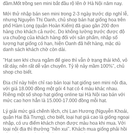
đầm.Mốt trồng sen mini bắt đầu rộ lên ở Hà Nội năm nay.
Mới thử nhập bán sen mini trong 2-3 ngày trước dịp nghỉ lễ,
nhưng Nguyễn Thị Oanh, chủ shop bán hạt giống hoa trên
phố Hàm Long (quận Hoàn Kiếm) đã giao gần 200 đơn
hàng cho khách cả nước. Do không lường trước được độ
ưa chuộng của khách hàng đối với sản phẩm, nhập số
lượng hạt giống có hạn, hiện Oanh đã hết hàng, mặc dù
danh sách khách chờ còn dài.
"Hạt sen khi chưa ngâm để gieo thì vẫn ở trạng thái khô, vỏ
rất dày, nên rất dễ vận chuyển. Tỷ lệ nảy mầm 100%", chủ
shop cho biết.
Địa chỉ này hiện chỉ rao bán loại hạt giống sen mini nội địa,
với giá 18.000 đồng một gói 4 hạt có 4 màu khác nhau.
Riêng một số shop hạt giống online tại Hà Nội rao bán với
mức cao hơn hẳn là 15.000-17.000 đồng mỗi hạt.
Lý giải mức giá chênh lệch, chị Lan Hương (Nguyễn Khoái,
quận Hai Bà Trưng), cho biết, loại hạt giá cao là giống ngoại
nhập, có ưu điểm khách chọn được màu hoa khi mua. Với
loại nội địa thì thường "hên xui". Khách mua giống phải hồi