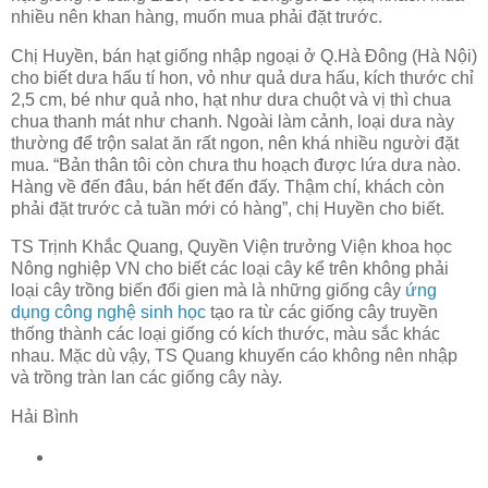
nhiều nên khan hàng, muốn mua phải đặt trước.
Chị Huyền, bán hạt giống nhập ngoại ở Q.Hà Đông (Hà Nội)
cho biết dưa hấu tí hon, vỏ như quả dưa hấu, kích thước chỉ
2,5 cm, bé như quả nho, hạt như dưa chuột và vị thì chua
chua thanh mát như chanh. Ngoài làm cảnh, loại dưa này
thường để trộn salat ăn rất ngon, nên khá nhiều người đặt
mua. “Bản thân tôi còn chưa thu hoạch được lứa dưa nào.
Hàng về đến đâu, bán hết đến đấy. Thậm chí, khách còn
phải đặt trước cả tuần mới có hàng”, chị Huyền cho biết.
TS Trịnh Khắc Quang, Quyền Viện trưởng Viện khoa học
Nông nghiệp VN cho biết các loại cây kể trên không phải
loại cây trồng biến đổi gien mà là những giống cây
ứng
dụng công nghệ sinh học
tạo ra từ các giống cây truyền
thống thành các loại giống có kích thước, màu sắc khác
nhau. Mặc dù vậy, TS Quang khuyến cáo không nên nhập
và trồng tràn lan các giống cây này.
Hải Bình