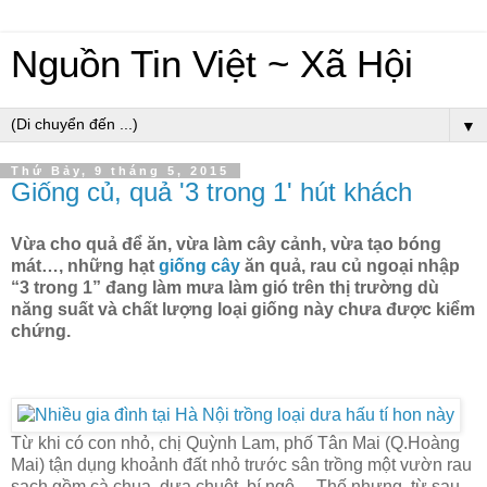
Nguồn Tin Việt ~ Xã Hội
▼
Thứ Bảy, 9 tháng 5, 2015
Giống củ, quả '3 trong 1' hút khách
Vừa cho quả để ăn, vừa làm cây cảnh, vừa tạo bóng
mát…, những hạt
giống cây
ăn quả, rau củ ngoại nhập
“3 trong 1” đang làm mưa làm gió trên thị trường dù
năng suất và chất lượng loại giống này chưa được kiểm
chứng.
Từ khi có con nhỏ, chị Quỳnh Lam, phố Tân Mai (Q.Hoàng
Mai) tận dụng khoảnh đất nhỏ trước sân trồng một vườn rau
sạch gồm cà chua, dưa chuột, bí ngô… Thế nhưng, từ sau