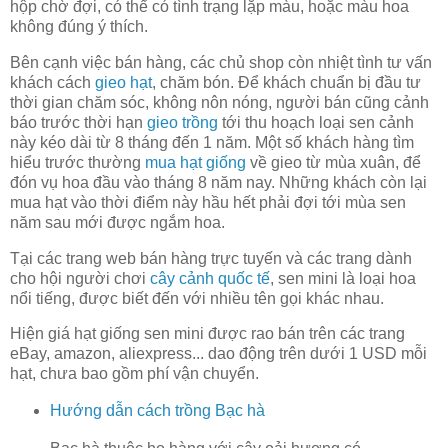
hộp chờ đợi, có thể có tình trạng lặp màu, hoặc màu hoa
không đúng ý thích.
Bên cạnh việc bán hàng, các chủ shop còn nhiệt tình tư vấn
khách cách
gieo hạt
, chăm bón. Để khách chuẩn bị đầu tư
thời gian chăm sóc, không nôn nóng, người bán cũng cảnh
báo trước thời hạn
gieo trồng
tới thu hoạch loại sen cảnh
này kéo dài từ 8 tháng đến 1 năm. Một số khách hàng tìm
hiểu trước thường
mua hạt giống
về gieo từ mùa xuân, để
đón vụ hoa đầu vào tháng 8 năm nay. Những khách còn lại
mua hạt vào thời điểm này hầu hết phải đợi tới mùa sen
năm sau mới được ngắm hoa.
Tại các trang web bán hàng trực tuyến và các trang dành
cho hội người chơi
cây cảnh quốc tế
, sen mini là loại hoa
nổi tiếng, được biết đến với nhiều tên gọi khác nhau.
Hiện giá hạt giống sen mini được rao bán trên các trang
eBay, amazon, aliexpress... dao động trên dưới 1 USD mỗi
hạt, chưa bao gồm phí vận chuyển.
Hướng dẫn cách trồng Bạc hà