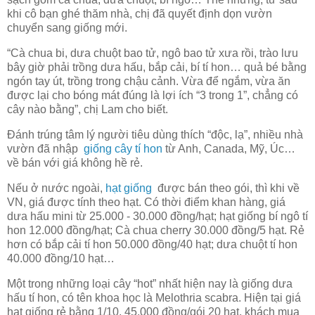
khi cô bạn ghé thăm nhà, chị đã quyết định dọn vườn
chuyển sang giống mới.
“Cà chua bi, dưa chuột bao tử, ngô bao tử xưa rồi, trào lưu
bây giờ phải trồng dưa hấu, bắp cải, bí tí hon… quả bé bằng
ngón tay út, trồng trong chậu cảnh. Vừa để ngắm, vừa ăn
được lại cho bóng mát đúng là lợi ích “3 trong 1”, chẳng có
cây nào bằng”, chị Lam cho biết.
Đánh trúng tâm lý người tiêu dùng thích “độc, lạ”, nhiều nhà
vườn đã nhập
giống cây tí hon
từ Anh, Canada, Mỹ, Úc…
về bán với giá không hề rẻ.
Nếu ở nước ngoài,
hạt giống
được bán theo gói, thì khi về
VN, giá được tính theo hạt. Có thời điểm khan hàng, giá
dưa hấu mini từ 25.000 - 30.000 đồng/hạt; hạt giống bí ngô tí
hon 12.000 đồng/hạt; Cà chua cherry 30.000 đồng/5 hạt. Rẻ
hơn có bắp cải tí hon 50.000 đồng/40 hạt; dưa chuột tí hon
40.000 đồng/10 hạt…
Một trong những loại cây “hot” nhất hiện nay là giống dưa
hấu tí hon, có tên khoa học là Melothria scabra. Hiện tại giá
hạt giống rẻ bằng 1/10, 45.000 đồng/gói 20 hạt, khách mua